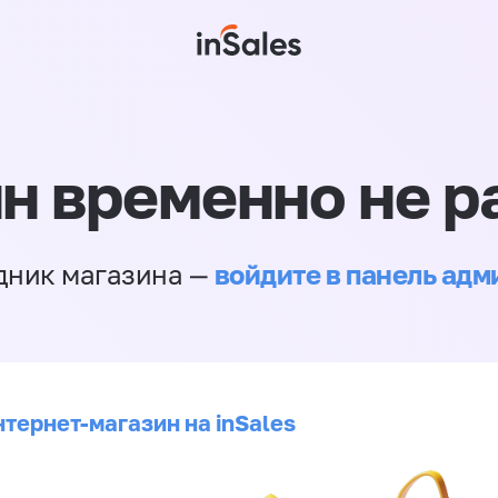
н временно не р
войдите в панель ад
дник магазина —
нтернет-магазин на inSales