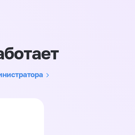
аботает
министратора