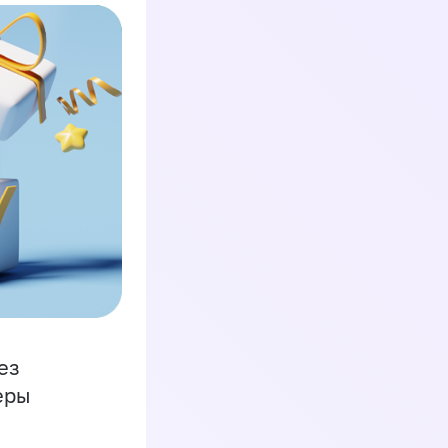
ез
еры