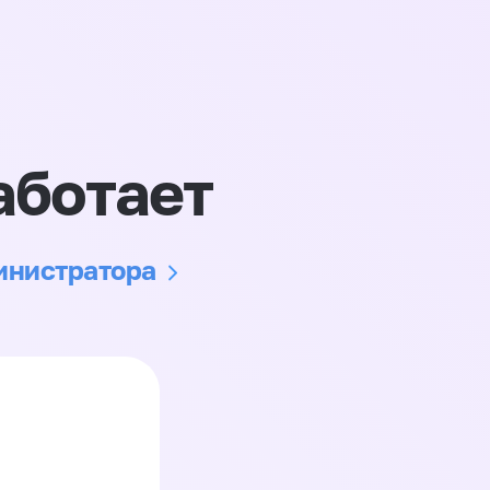
аботает
министратора