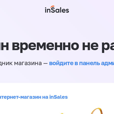
н временно не р
войдите в панель ад
дник магазина —
нтернет-магазин на inSales