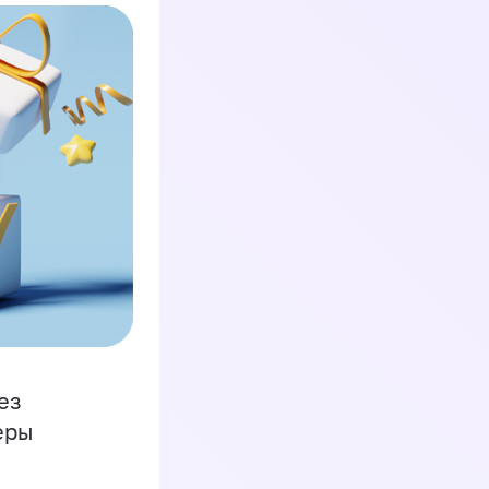
ез
еры