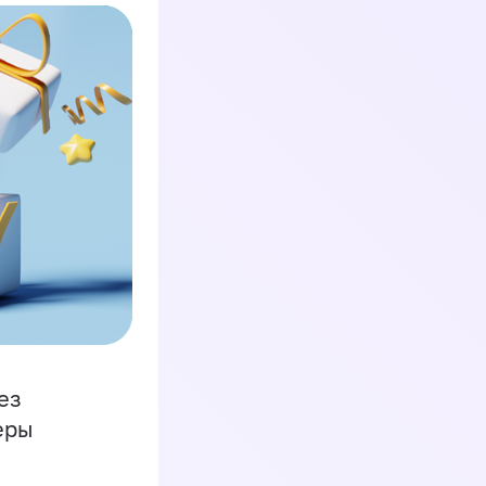
ез
еры