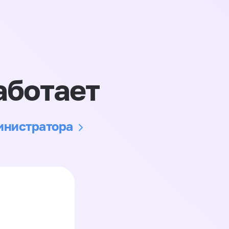
аботает
министратора