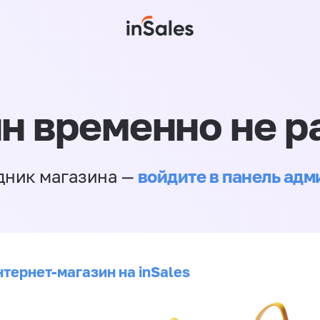
н временно не р
войдите в панель ад
дник магазина —
нтернет-магазин на inSales