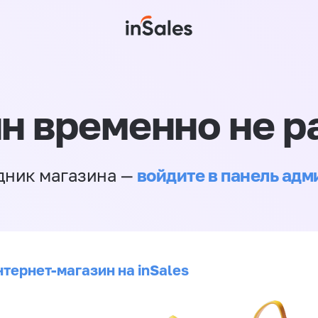
н временно не р
войдите в панель ад
дник магазина —
нтернет-магазин на inSales