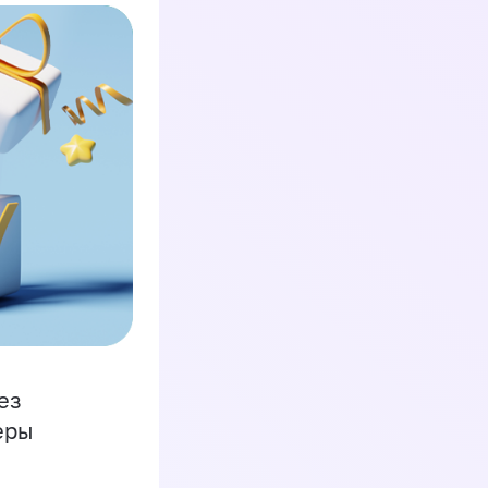
ез
еры