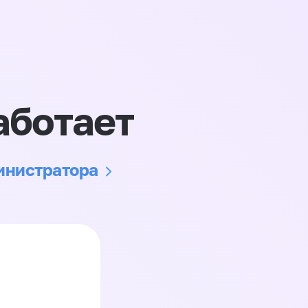
аботает
министратора