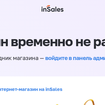
н временно не р
войдите в панель ад
дник магазина —
нтернет-магазин на inSales