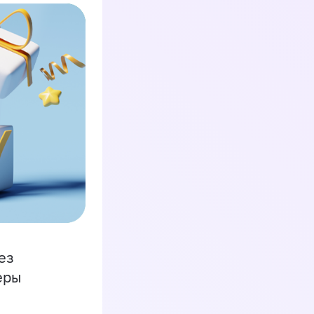
ез
еры