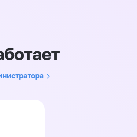
аботает
министратора