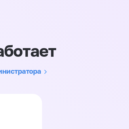
аботает
министратора