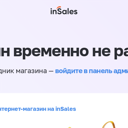
н временно не р
войдите в панель ад
дник магазина —
нтернет-магазин на inSales