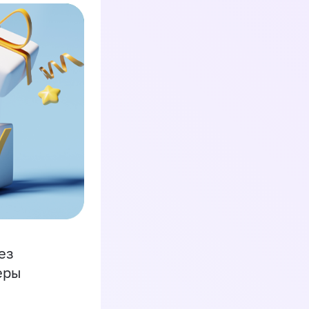
ез
еры