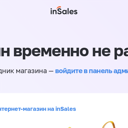
н временно не р
войдите в панель ад
дник магазина —
нтернет-магазин на inSales