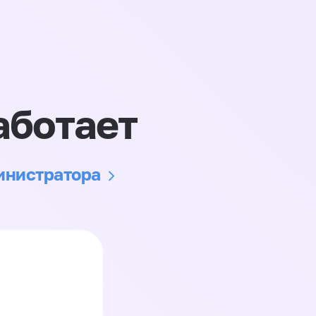
аботает
министратора