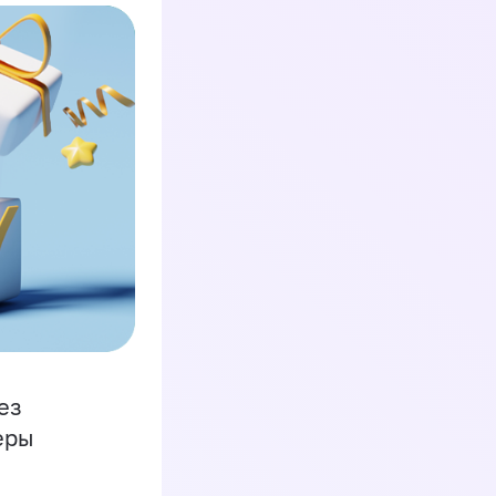
ез
еры