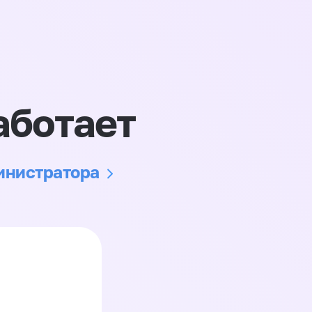
аботает
министратора