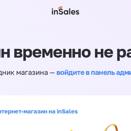
н временно не р
войдите в панель ад
дник магазина —
нтернет-магазин на inSales