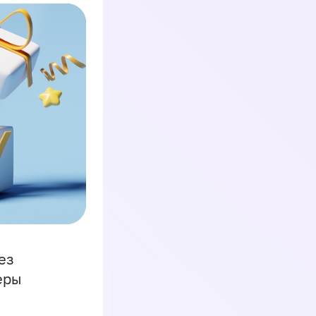
ез
еры